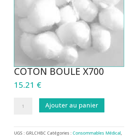
COTON BOULE X700
15.21
€
quantité
Ajouter au panier
de
COTON
BOULE
UGS :
GRLCHBC
Catégories :
Consommables Médical
,
X700