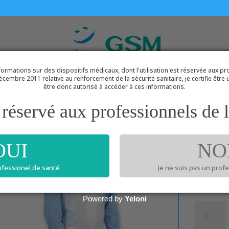
ormations sur des dispositifs médicaux, dont l'utilisation est réservée aux pr
PRODUITS
PANIER EXPRESS DU MEDECIN
GROUPE
décembre 2011 relative au renforcement de la sécurité sanitaire, je certifie être
être donc autorisé à accéder à ces informations.
réservé aux professionnels de l
eil
/
Hygiène et Désinfection
/ TABLIER BLANC PLASTIQUE X 100
TAB
OUI
NO
PLAS
rofessionel de santé
Je ne suis pas un prof
14.1
Powered by
Yeloni
quantité
de