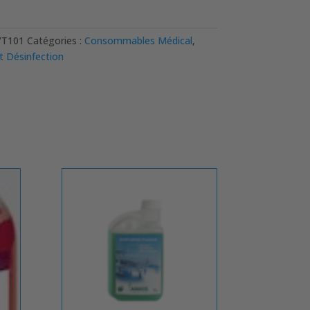
UE
VT101
Catégories :
Consommables Médical
,
t Désinfection