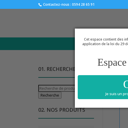
Contactez-nous : 0594 28 65 91
Cet espace contient des inf
ACCUEIL
application de la loi du 29 
Espace 
01. RECHERCHE
Accu
Recherche
Je suis un p
pour :
Recherche
02. NOS PRODUITS