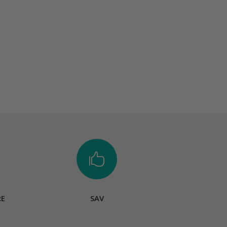

RE
SAV