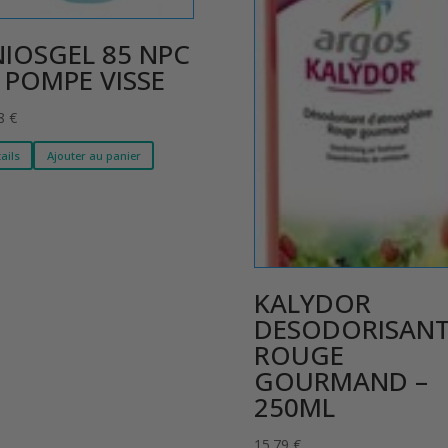
IOSGEL 85 NPC
 POMPE VISSE
38
€
ails
Ajouter au panier
KALYDOR
DESODORISAN
ROUGE
GOURMAND –
250ML
15.79
€