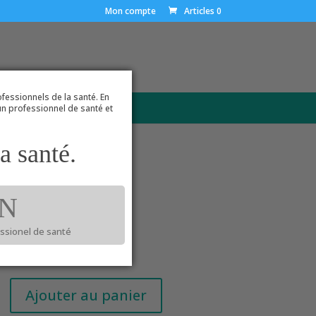
Mon compte
Articles 0
ofessionnels de la santé. En
CONTACT
 un professionnel de santé et
a santé.
LIER BLANC
N
TIQUE X 100
essionel de santé
8
€
Ajouter au panier