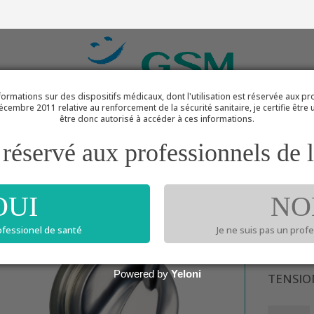
ormations sur des dispositifs médicaux, dont l'utilisation est réservée aux pr
PRODUITS
PANIER EXPRESS DU MEDECIN
GROUPE
décembre 2011 relative au renforcement de la sécurité sanitaire, je certifie être
être donc autorisé à accéder à ces informations.
réservé aux professionnels de l
ueil
/
Diagnostic
/ TENSIOMETRE LIAN METAL NYLON G
OUI
TEN
NO
MET
rofessionel de santé
Je ne suis pas un prof
127.
Powered by
Yeloni
TENSIO