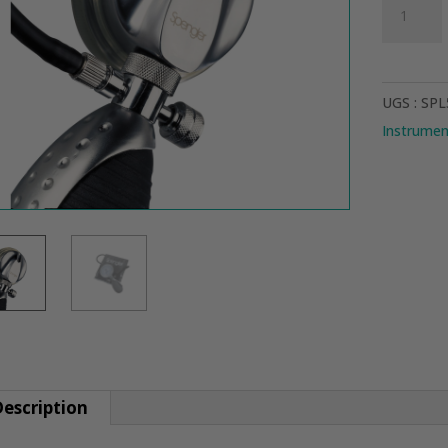
quantit
de
TENSIO
LIAN
UGS :
SPL
METAL
Instrumen
NYLON
GRIS
escription