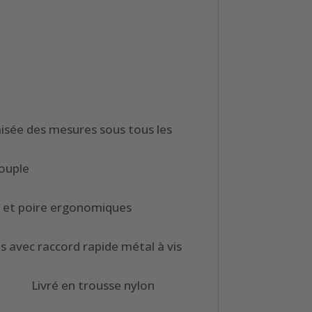
xtre
isée des mesures sous tous les
les
n PVC souple
oire ergonomiques
pide métal à vis
se nylon