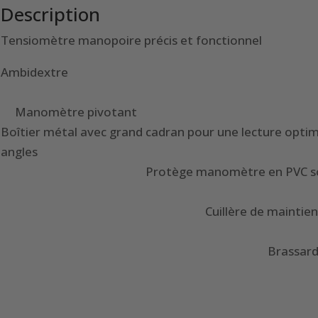
Description
Tensiomètre manopoire précis et fonctionnel
Ambide
Manomètre pivotant
Boîtier métal avec grand cadran pour une lecture optim
ang
Protège manomètre e
Cuillère de maintien et p
Brassards avec raccord ra
Livré en trous