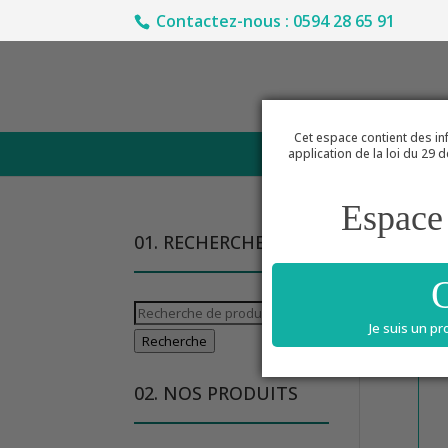
Contactez-nous : 0594 28 65 91
Cet espace contient des inf
ACCUEIL
application de la loi du 29 
Espace 
01. RECHERCHE
Acc
Recherche
Je suis un p
pour :
Recherche
02. NOS PRODUITS