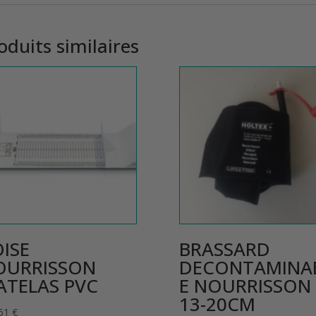
oduits similaires
ISE
BRASSARD
OURRISSON
DECONTAMINA
ATELAS PVC
E NOURRISSON
13-20CM
.61
€