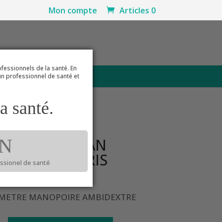
Mon compte
Articles 0
ofessionnels de la santé. En
CONTACT
 un professionnel de santé et
a santé.
RIS
SIOMETRE LIAN
N
AL NYLON GRIS
essionel de santé
13
€
METRE MANOPOIRE AMBIDEXTRE