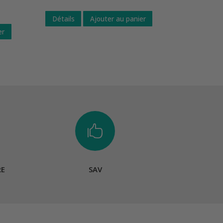
Détails
Ajouter au panier
er

RE
SAV