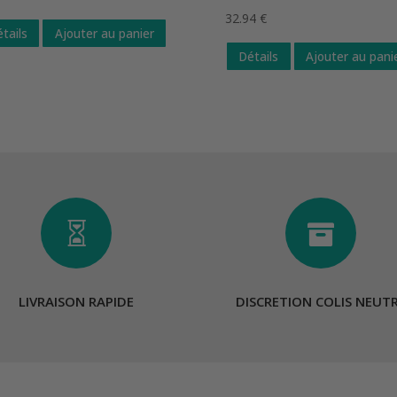
32.94
€
tails
Ajouter au panier
Détails
Ajouter au pani


LIVRAISON RAPIDE
DISCRETION COLIS NEUT