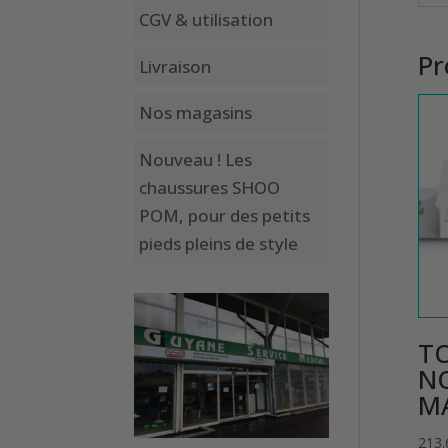
CGV & utilisation
Pr
Livraison
Nos magasins
Nouveau ! Les
chaussures SHOO
POM, pour des petits
pieds pleins de style
TO
N
M
213